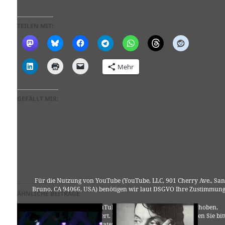
TEILEN MIT:
Mehr
GEFÄLLT MIR:
Für die Nutzung von YouTube (YouTube, LLC, 901 Cherry Ave., San
Bruno, CA 94066, USA) benötigen wir laut DSGVO Ihre Zustimmung
ÄHNLICHE BEITRÄGE
Es werden seitens YouTube personenbezogene Daten erhoben,
verarbeitet und gespeichert. Welche Daten genau entnehmen Sie bit
den Datenschutzbedingungen.