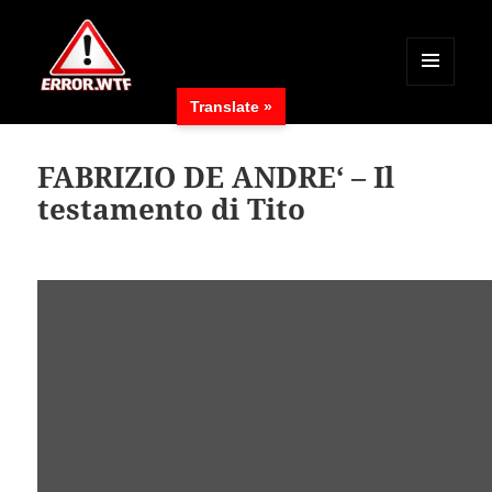
MENÜ
Translate »
UND
ERROR.WTF
WIDGETS
FABRIZIO DE ANDRE‘ – Il
testamento di Tito