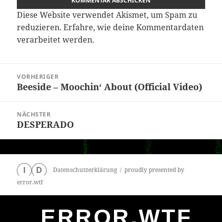
Diese Website verwendet Akismet, um Spam zu
reduzieren.
Erfahre, wie deine Kommentardaten
verarbeitet werden.
Beitragsnavigation
VORHERIGER
Beeside – Moochin‘ About (Official Video)
Vorheriger
Beitrag:
NÄCHSTER
DESPERADO
Nächster
Beitrag:
Datenschutzerklärung
proudly presented by
I
D
error.wtf
ERROR.WTF