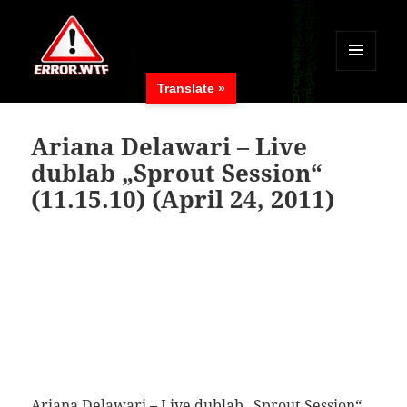
MENÜ
Translate »
UND
ERROR.WTF
WIDGETS
Ariana Delawari – Live
dublab „Sprout Session“
(11.15.10) (April 24, 2011)
Ariana Delawari – Live dublab „Sprout Session“