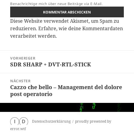
Benachrichtige mich über neue Beiträge via E-Mail.
Diese Website verwendet Akismet, um Spam zu
reduzieren.
Erfahre, wie deine Kommentardaten
verarbeitet werden.
Beitragsnavigation
VORHERIGER
SDR SHARP + DVT-RTL-STICK
Vorheriger
Beitrag:
NÄCHSTER
Cazzo che bello – Management del dolore
Nächster
post operatorio
Beitrag:
Datenschutzerklärung
proudly presented by
I
D
error.wtf