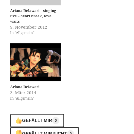
Ariana Delawari – singing
live – heart break, love
waits
9. November 2012
In "Allgemein"
Ariana Delawari
3. März 2014
In "Allgemein"
GEFÄLLT MIR
0
GEFÄLLT MIR NICHT
0