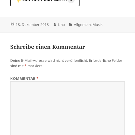
Veröffentlicht
Autor
Kategorien
18. Dezember 2013
Lino
Allgemein
,
Musik
am
Schreibe einen Kommentar
Deine E-Mail-Adresse wird nicht veröffentlicht.
Erforderliche Felder
sind mit
*
markiert
KOMMENTAR
*