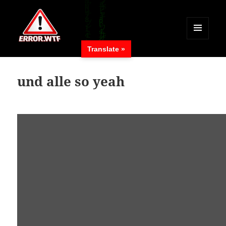
MENÜ
Translate »
UND
ERROR.WTF
WIDGETS
und alle so yeah