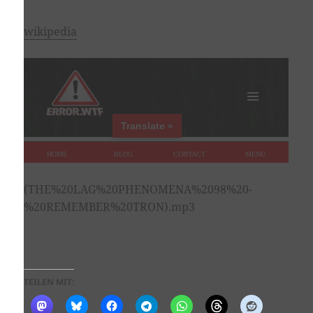
wikipedia
(THE%20LAG%20PHENOMENA%2098%20-
%20REMEMBER%20TRON).mp3
TEILEN MIT: