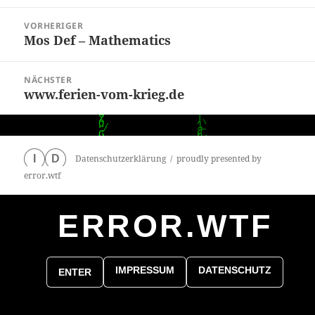
Beitragsnavigation
VORHERIGER
Mos Def – Mathematics
Vorheriger
Beitrag:
NÄCHSTER
www.ferien-vom-krieg.de
Nächster
Beitrag:
Datenschutzerklärung
proudly presented by
I
D
error.wtf
ERROR.WTF
0
particles
IMPRESSUM
DATENSCHUTZ
ENTER