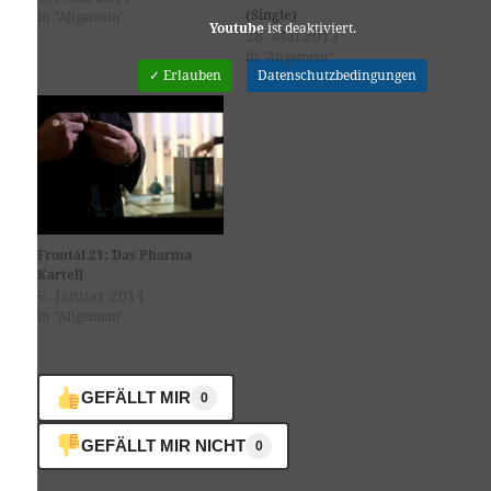
(Single)
In "Allgemein"
Youtube
ist deaktiviert.
28. Mai 2013
In "Allgemein"
✓ Erlauben
Datenschutzbedingungen
Frontal 21: Das Pharma
Kartell
6. Januar 2014
In "Allgemein"
GEFÄLLT MIR
0
GEFÄLLT MIR NICHT
0