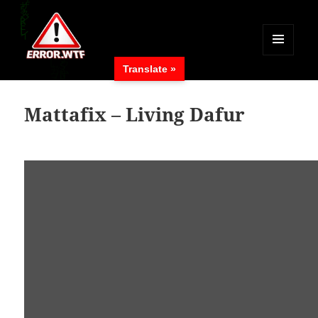
MENÜ
Translate »
UND
ERROR.WTF
WIDGETS
Mattafix – Living Dafur