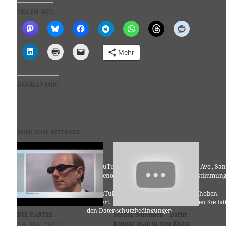
TEILEN MIT:
Mehr
GEFÄLLT MIR:
ÄHNLICHE BEITRÄGE
Für die Nutzung von YouTube (YouTube, LLC, 901 Cherry Ave., San
Bruno, CA 94066, USA) benötigen wir laut DSGVO Ihre Zustimmung
Es werden seitens YouTube personenbezogene Daten erhoben,
verarbeitet und gespeichert. Welche Daten genau entnehmen Sie bit
den Datenschutzbedingungen.
DIE PARTEI
Serdar Somuncu – Dafür
19. Mai 2014
kommt man in den Knast