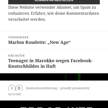
Diese Website verwendet Akismet, um Spam zu
reduzieren.
Erfahre, wie deine Kommentardaten
verarbeitet werden.
Beitragsnavigation
VORHERIGER
Marlon Roudette: „New Age“
Vorheriger
Beitrag:
NÄCHSTER
Teenager in Marokko wegen Facebook-
Nächster
Knutschbildes in Haft
Beitrag:
Datenschutzerklärung
proudly presented by
I
D
error.wtf