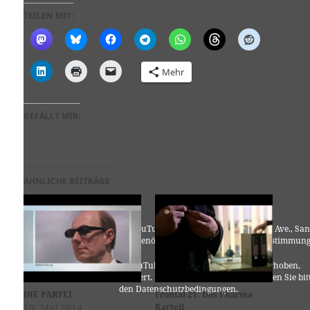
TEILEN MIT:
Mehr
GEFÄLLT MIR:
ÄHNLICHE BEITRÄGE
Für die Nutzung von YouTube (YouTube, LLC, 901 Cherry Ave., San
Bruno, CA 94066, USA) benötigen wir laut DSGVO Ihre Zustimmung
Es werden seitens YouTube personenbezogene Daten erhoben,
verarbeitet und gespeichert. Welche Daten genau entnehmen Sie bit
den Datenschutzbedingungen.
DIE PARTEI
Frontal 21: Das Pharma
19. Mai 2014
Kartell