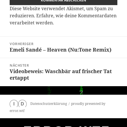
Diese Website verwendet Akismet, um Spam zu
reduzieren.
Erfahre, wie deine Kommentardaten
verarbeitet werden.
Beitragsnavigation
VORHERIGER
Emeli Sandé – Heaven (Nu:Tone Remix)
Vorheriger
Beitrag:
NÄCHSTER
Videobeweis: Waschbär auf frischer Tat
Nächster
ertappt
Beitrag:
Datenschutzerklärung
proudly presented by
I
D
error.wtf