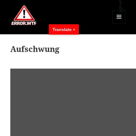
MENÜ
Translate »
UND
ERROR.WTF
WIDGETS
Aufschwung