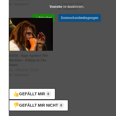
6. Januar 2014
In "Allgemein"
Youtube
ist deaktiviert.
In "Allgemein"
✓ Erlauben
Datenschutzbedingungen
RATM – Rage Against The
Machine – Killing In The
Name
26. Oktober 2014
In "Allgemein"
GEFÄLLT MIR
0
GEFÄLLT MIR NICHT
0