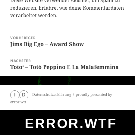
Diese Website verwendet Akismet, um Spam zu
reduzieren.
Erfahre, wie deine Kommentardaten
verarbeitet werden.
Beitragsnavigation
VORHERIGER
Jims Big Ego – Award Show
Vorheriger
Beitrag:
NÄCHSTER
Toto‘ – Totò Peppino E La Malafemmina
Nächster
Beitrag:
Datenschutzerklärung
proudly presented by
I
D
error.wtf
ERROR.WTF
0
particles