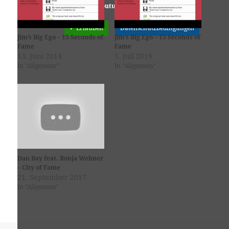
Youtube
ist deaktiviert.
✓ Erlauben
Datenschutzbedingungen
Jim’s Big Ego – 15 Seconds of
Jim’s Big Ego – 15 Seconds of
Fame
Fame
13. Juni 2014
5. Juli 2019
In "Allgemein"
In "Allgemein"
Dan Bay feat. Ronja Wehner
– City of Fame
21. September 2017
In "Allgemein"