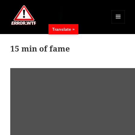
MENÜ
Translate »
UND
ERROR.WTF
WIDGETS
15 min of fame