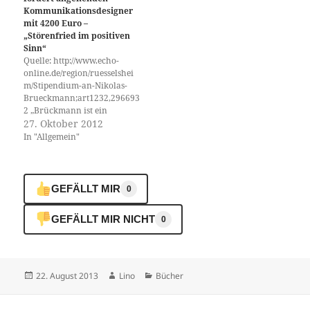
Ihre eigene Entscheidung!
Kommunikationsdesigner
Informieren Sie sich:
mit 4200 Euro –
www.patverfü.de Neo-Nazi-
„Störenfried im positiven
Eugenik…
Sinn“
Quelle: http://www.echo-
online.de/region/ruesselshei
m/Stipendium-an-Nikolas-
Brueckmann;art1232,296693
2 „Brückmann ist ein
Störenfried im positiven
27. Oktober 2012
Sinne, ein visueller Forscher
In "Allgemein"
und Grenzverletzer. Seine
Arbeiten erweitern unsere
Wahrnehmungsmöglichkeite
n und schaffen eine aktive
GEFÄLLT MIR
0
Teilnahme des Betrachters“,
schreibt Heiner Blum,
GEFÄLLT MIR NICHT
0
Professor an der Hochschule
für Gestaltung Offenbach
(HfG), in der Empfehlung
seines Schülers. In der
vergangenen Woche
Veröffentlicht
Autor
Kategorien
22. August 2013
Lino
Bücher
entschied die Jury unter…
am