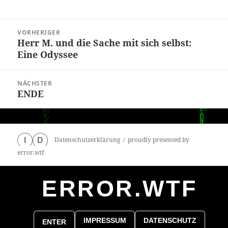
Beitragsnavigation
VORHERIGER
Herr M. und die Sache mit sich selbst:
Vorheriger
Eine Odyssee
Beitrag:
NÄCHSTER
ENDE
Nächster
Beitrag:
Datenschutzerklärung
proudly presented by
I
D
error.wtf
ERROR.WTF
0
particles
IMPRESSUM
DATENSCHUTZ
ENTER