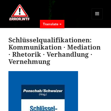
MENÜ
Translate »
UND
ERROR.WTF
WIDGETS
Schlüsselqualifikationen:
Kommunikation · Mediation
· Rhetorik · Verhandlung ·
Vernehmung