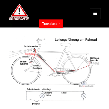
MENÜ
Translate »
UND
ERROR.WTF
WIDGETS