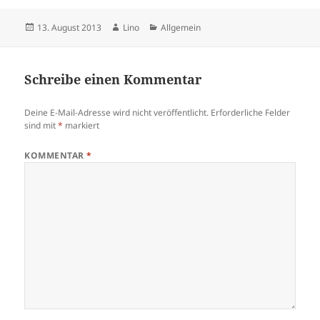
Stigmatisierung. Zusätzlich
zu den eigentlichen…
Veröffentlicht
Autor
Kategorien
13. August 2013
Lino
Allgemein
am
Schreibe einen Kommentar
Deine E-Mail-Adresse wird nicht veröffentlicht.
Erforderliche Felder
sind mit
*
markiert
KOMMENTAR
*