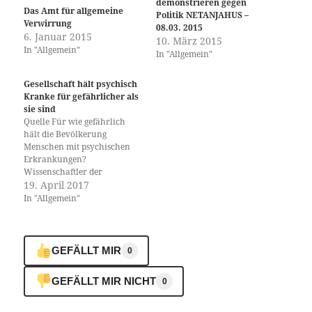
demonstrieren gegen
Das Amt für allgemeine
Politik NETANJAHUS –
Verwirrung
08.03. 2015
6. Januar 2015
10. März 2015
In "Allgemein"
In "Allgemein"
Gesellschaft hält psychisch
Kranke für gefährlicher als
sie sind
Quelle Für wie gefährlich
hält die Bevölkerung
Menschen mit psychischen
Erkrankungen?
Wissenschaftler der
Universität Basel und der
19. April 2017
Universitären
In "Allgemein"
Psychiatrischen Kliniken
Basel haben untersucht,
welche Faktoren die soziale
Stigmatisierung beeinflussen.
GEFÄLLT MIR
0
Die Fachzeitschrift «Scientific
Reports» hat die Resultate
GEFÄLLT MIR NICHT
0
veröffentlicht. Menschen mit
psychischen Krankheiten
leiden unter starker sozialer