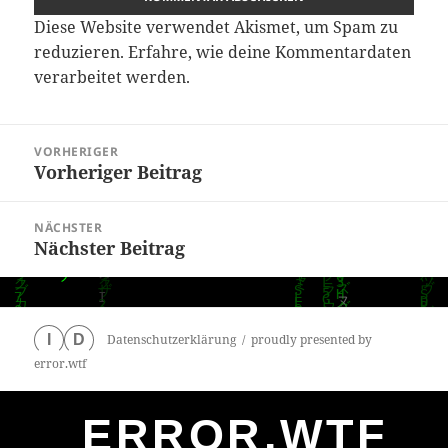
Diese Website verwendet Akismet, um Spam zu
reduzieren.
Erfahre, wie deine Kommentardaten
verarbeitet werden.
Beitragsnavigation
VORHERIGER
Vorheriger Beitrag
Vorheriger
Beitrag:
NÄCHSTER
Nächster Beitrag
Nächster
Beitrag:
Datenschutzerklärung
proudly presented by
I
D
error.wtf
ERROR.WTF