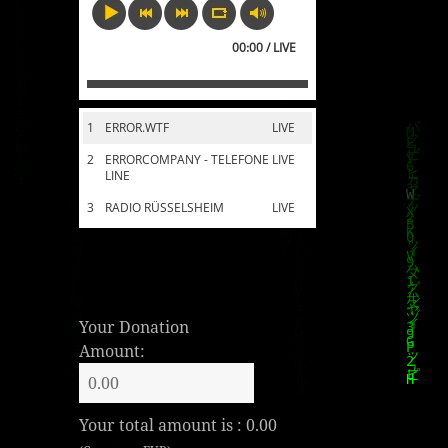
00:00 / LIVE
1
ERROR.WTF
LIVE
2
ERRORCOMPANY - TELEFONE
LIVE
LINE
3
RADIO RÜSSELSHEIM
LIVE
Your Donation
Amount:
Your total amount is :
0.00