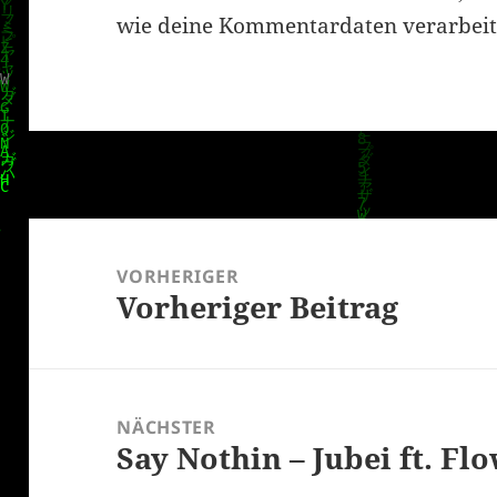
wie deine Kommentardaten verarbeit
Beitragsnavigation
VORHERIGER
Vorheriger Beitrag
Vorheriger
Beitrag:
NÄCHSTER
Say Nothin – Jubei ft. Fl
Nächster
Beitrag: