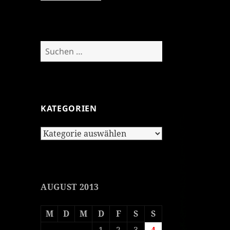
Suchen
nach:
KATEGORIEN
Kategorien
AUGUST 2013
M
D
M
D
F
S
S
1
2
3
4