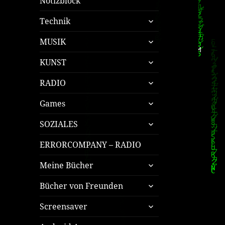
Notizblock
untermenü
Technik
öffnen
untermenü
MUSIK
öffnen
untermenü
KUNST
öffnen
untermenü
RADIO
öffnen
untermenü
Games
öffnen
untermenü
SOZIALES
öffnen
ERRORCOMPANY – RADIO
untermenü
Meine Bücher
öffnen
untermenü
Bücher von Freunden
öffnen
untermenü
Screensaver
öffnen