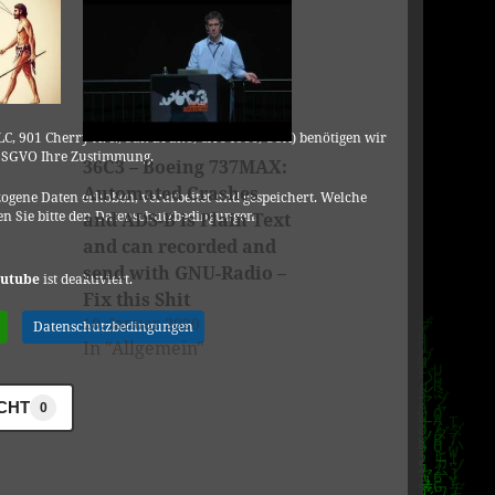
C, 901 Cherry Ave., San Bruno, CA 94066, USA) benötigen wir
DSGVO Ihre Zustimmung.
36C3 – Boeing 737MAX:
Automated Crashes
ogene Daten erhoben, verarbeitet und gespeichert. Welche
n Sie bitte den Datenschutzbedingungen.
and ADS-B is Plain Text
and can recorded and
send with GNU-Radio –
utube
ist deaktiviert.
Fix this Shit
10. Januar 2020
Datenschutzbedingungen
In "Allgemein"
ICHT
0