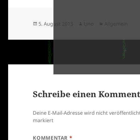
Veröffentlicht
Autor
Kategorien
5. August 2013
Lino
Allgemein
am
klärung
Schreibe einen Kommen
Deine E-Mail-Adresse wird nicht veröffentlicht
markiert
KOMMENTAR
*