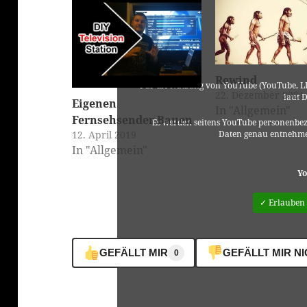
Rewind
Für die Nutzung von YouTube (YouTube, LL
22. Dezember 2021
laut 
Eigenen
In "Allgemein"
Fernsehsender Bauen
Es werden seitens YouTube personenbez
12. April 2019
Daten genau entnehme
In "Allgemein"
Yo
✓ Erlauben
GEFÄLLT MIR
GEFÄLLT MIR N
0