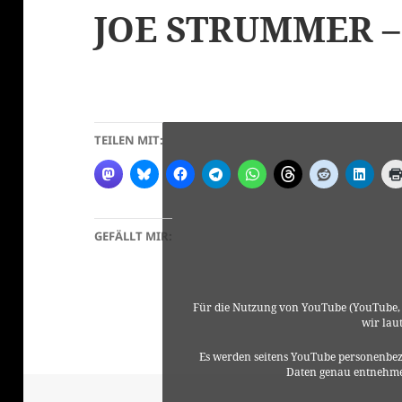
JOE STRUMMER –
TEILEN MIT:
GEFÄLLT MIR:
Für die Nutzung von YouTube (YouTube, 
wir lau
Es werden seitens YouTube personenbez
Daten genau entnehme