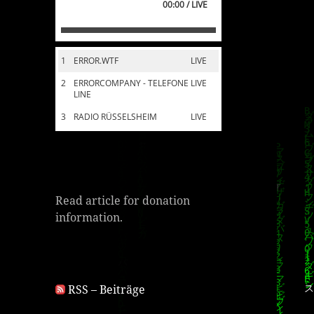
00:00 / LIVE
1
ERROR.WTF
LIVE
2
ERRORCOMPANY - TELEFONE
LIVE
LINE
3
RADIO RÜSSELSHEIM
LIVE
Read article for donation
information.
RSS – Beiträge