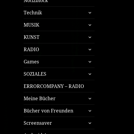
Notizblock
untermenü
Technik
öffnen
untermenü
MUSIK
öffnen
untermenü
KUNST
öffnen
untermenü
RADIO
öffnen
untermenü
Games
öffnen
untermenü
SOZIALES
öffnen
ERRORCOMPANY – RADIO
untermenü
Meine Bücher
öffnen
untermenü
Bücher von Freunden
öffnen
untermenü
Screensaver
öffnen