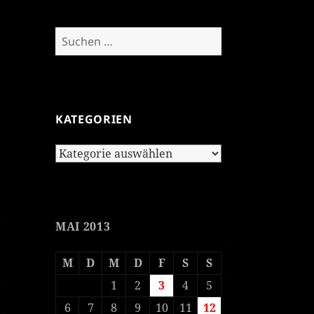
Suchen
nach:
KATEGORIEN
Kategorien
MAI 2013
M
D
M
D
F
S
S
1
2
3
4
5
6
7
8
9
10
11
12