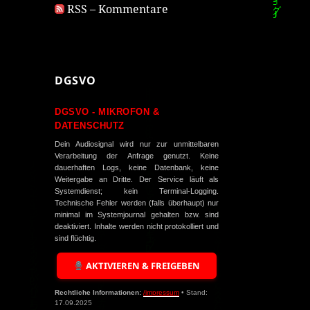
RSS – Kommentare
DGSVO
DGSVO - MIKROFON &
DATENSCHUTZ
Dein Audiosignal wird nur zur unmittelbaren
Verarbeitung der Anfrage genutzt. Keine
dauerhaften Logs, keine Datenbank, keine
Weitergabe an Dritte. Der Service läuft als
Systemdienst; kein Terminal-Logging.
Technische Fehler werden (falls überhaupt) nur
minimal im Systemjournal gehalten bzw. sind
deaktiviert. Inhalte werden nicht protokolliert und
sind flüchtig.
AKTIVIEREN & FREIGEBEN
Rechtliche Informationen:
/impressum
• Stand:
17.09.2025