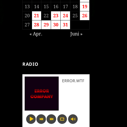
13
14
15
16
17
18
19
20
21
22
23
24
25
26
27
28
29
30
31
« Apr.
Juni »
RADIO
ERROR.WTF