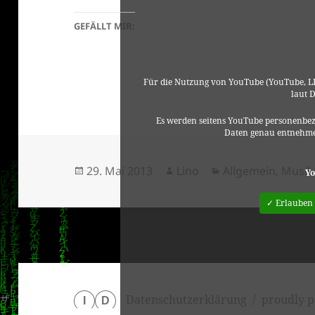
GEFÄLLT MIR:
Für die Nutzung von YouTube (YouTube, LL
laut 
Es werden seitens YouTube personenbez
Daten genau entnehme
Veröffentlicht
Autor
Kategorien
29. Mai 2013
Lino
Allgemein
,
Musik
Yo
am
✓ Erlauben
Datenschutzerklärung
proudly p
I
D