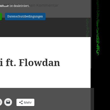
zu JOE STRUMMER – THE SP
Schreibe einen Kommentar
utube
ist deaktiviert.
Datenschutzbedingungen
i ft. Flowdan
Mehr