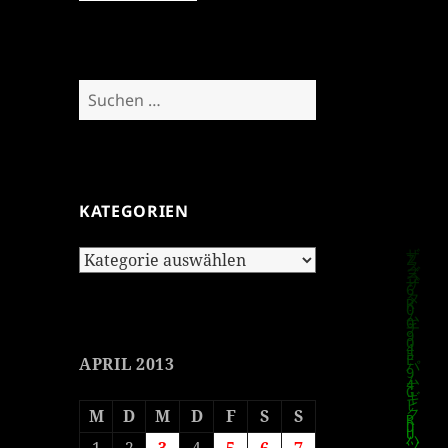
Suchen
nach:
KATEGORIEN
Kategorien
APRIL 2013
M
D
M
D
F
S
S
1
2
3
4
5
6
7