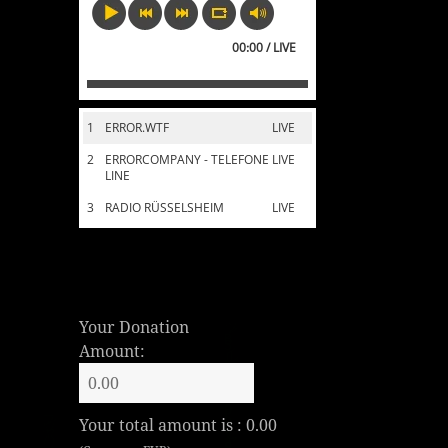
00:00 / LIVE
1
ERROR.WTF
LIVE
2
ERRORCOMPANY - TELEFONE
LIVE
LINE
3
RADIO RÜSSELSHEIM
LIVE
Your Donation
Amount:
Your total amount is :
0.00