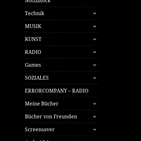
Notizblock
untermenü
Technik
öffnen
untermenü
MUSIK
öffnen
untermenü
KUNST
öffnen
untermenü
RADIO
öffnen
untermenü
Games
öffnen
untermenü
SOZIALES
öffnen
ERRORCOMPANY – RADIO
untermenü
Meine Bücher
öffnen
untermenü
Bücher von Freunden
öffnen
untermenü
Screensaver
öffnen