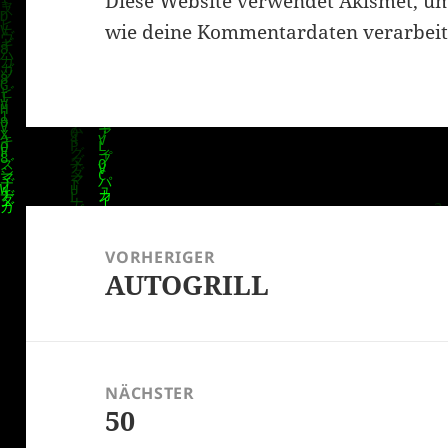
Diese Website verwendet Akismet, u
wie deine Kommentardaten verarbeit
Beitragsnavigation
VORHERIGER
AUTOGRILL
Vorheriger
Beitrag:
NÄCHSTER
50
Nächster