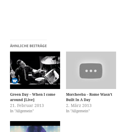
ÄHNLICHE BEITRÄGE
Green Day – When I come
Morcheeba – Rome Wasn’t
around [Live]
Built In A Day
21. Februar 2013
2. März 2013
In "Allgemein"
In "Allgemein"