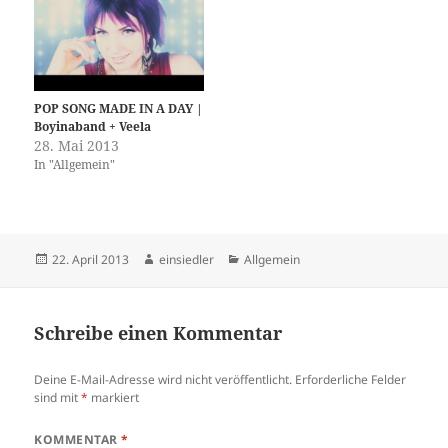
POP SONG MADE IN A DAY |
Boyinaband + Veela
28. Mai 2013
In "Allgemein"
Veröffentlicht
Autor
Kategorien
22. April 2013
einsiedler
Allgemein
am
Schreibe einen Kommentar
Deine E-Mail-Adresse wird nicht veröffentlicht.
Erforderliche Felder
sind mit
*
markiert
KOMMENTAR
*