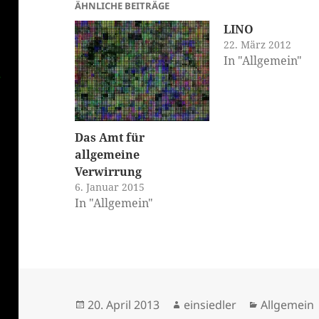
ÄHNLICHE BEITRÄGE
LINO
22. März 2012
In "Allgemein"
Das Amt für
allgemeine
klärung
Verwirrung
6. Januar 2015
In "Allgemein"
Veröffentlicht
Autor
Kategorie
20. April 2013
einsiedler
Allgemein