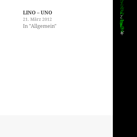
LINO – UNO
21. März 2012
In "Allgemein"
n