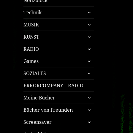
Notizblock
untermenü
Technik
öffnen
untermenü
MUSIK
öffnen
untermenü
KUNST
öffnen
untermenü
RADIO
öffnen
untermenü
Games
öffnen
untermenü
SOZIALES
öffnen
ERRORCOMPANY – RADIO
untermenü
Meine Bücher
öffnen
untermenü
Bücher von Freunden
öffnen
untermenü
Screensaver
öffnen