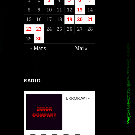
8
9
10
11
12
13
14
15
16
17
18
19
20
21
22
23
24
25
26
27
28
29
30
« März
Mai »
RADIO
ERROR.WTF