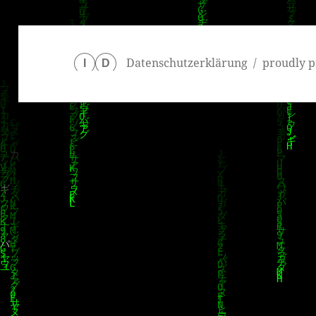
Datenschutzerklärung
proudly p
I
D