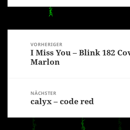
Beitragsnavigation
VORHERIGER
I Miss You – Blink 182 Cov
Vorheriger
Marlon
Beitrag:
NÄCHSTER
calyx – code red
Nächster
Beitrag: