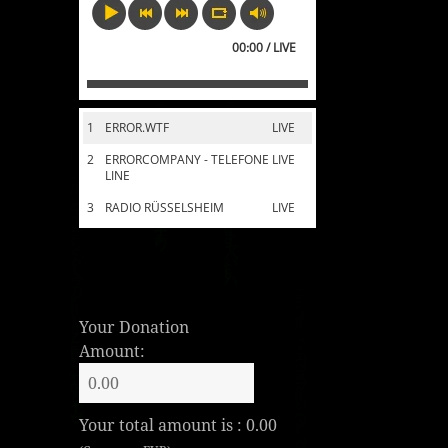
00:00 / LIVE
1
ERROR.WTF
LIVE
2
ERRORCOMPANY - TELEFONE
LIVE
LINE
3
RADIO RÜSSELSHEIM
LIVE
Your Donation
Amount:
Your total amount is :
0.00