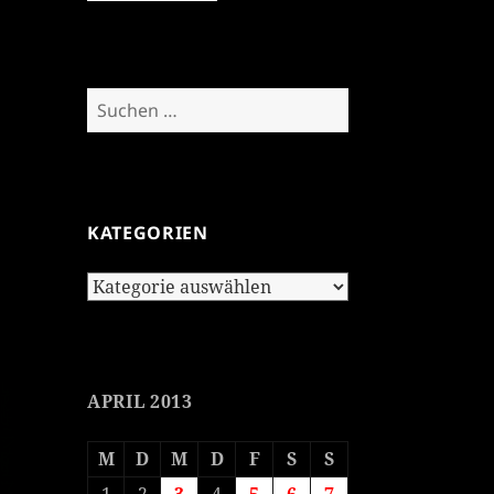
Suchen
nach:
KATEGORIEN
Kategorien
APRIL 2013
M
D
M
D
F
S
S
1
2
3
4
5
6
7