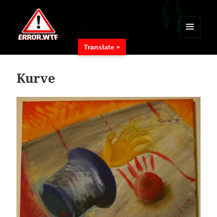
MENÜ
Translate »
UND
ERROR.WTF
WIDGETS
Kurve