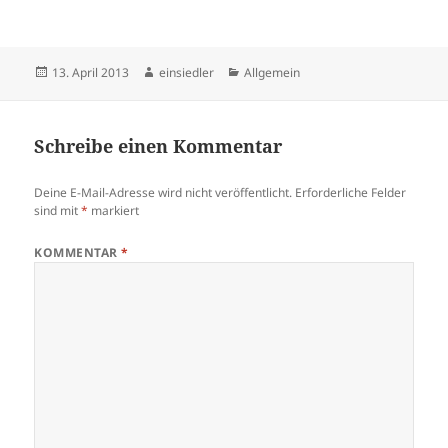
Basel haben untersucht,
welche Faktoren die soziale
Stigmatisierung beeinflussen.
Die Fachzeitschrift «Scientific
Veröffentlicht
Autor
Kategorien
13. April 2013
einsiedler
Allgemein
Reports» hat die Resultate
am
veröffentlicht. Menschen mit
psychischen Krankheiten
leiden unter starker sozialer
Schreibe einen Kommentar
Stigmatisierung. Zusätzlich
zu den eigentlichen…
Deine E-Mail-Adresse wird nicht veröffentlicht.
Erforderliche Felder
sind mit
*
markiert
KOMMENTAR
*