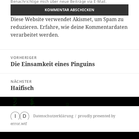
Benachrichtige mich über neue Beiträge via E-Mail.
Diese Website verwendet Akismet, um Spam zu
reduzieren.
Erfahre, wie deine Kommentardaten
verarbeitet werden.
Beitragsnavigation
VORHERIGER
Die Einsamkeit eines Pinguins
Vorheriger
Beitrag:
NÄCHSTER
Haifisch
Nächster
Beitrag:
Datenschutzerklärung
proudly presented by
I
D
error.wtf