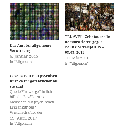
TEL AVIV – Zehntausende
demonstrieren gegen
Das Amt für allgemeine
Politik NETANJAHUS –
Verwirrung
08.03. 2015
6. Januar 2015
10. März 2015
In "Allgemein"
In "Allgemein"
Gesellschaft hält psychisch
Kranke für gefährlicher als
sie sind
Quelle Für wie gefährlich
hält die Bevölkerung
Menschen mit psychischen
Erkrankungen?
Wissenschaftler der
Universität Basel und der
19. April 2017
Universitären
In "Allgemein"
Psychiatrischen Kliniken