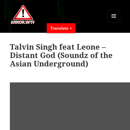
MENÜ
Translate »
UND
ERROR.WTF
WIDGETS
Talvin Singh feat Leone –
Distant God (Soundz of the
Asian Underground)