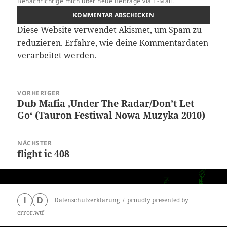
Benachrichtige mich über neue Beiträge via E-Mail.
Diese Website verwendet Akismet, um Spam zu
reduzieren.
Erfahre, wie deine Kommentardaten
verarbeitet werden.
Beitragsnavigation
VORHERIGER
Dub Mafia ‚Under The Radar/Don’t Let
Vorheriger
Go‘ (Tauron Festiwal Nowa Muzyka 2010)
Beitrag:
NÄCHSTER
flight ic 408
Nächster
Beitrag:
Datenschutzerklärung
proudly presented by
I
D
error.wtf