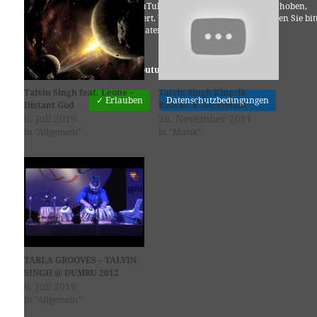
Es werden seitens YouTube personenbezogene Daten erhoben,
verarbeitet und gespeichert. Welche Daten genau entnehmen Sie bit
den Datenschutzbedingungen.
Youtube
ist deaktiviert.
Talvin Singh feat. Leone –
Talvin Singh Kingsik
✓ Erlauben
Datenschutzbedingungen
Distant God
Biswas: K-Ascendant
6. Juli 2019
26. November 2011
In "Allgemein"
In "Musik"
TABLA GROOVES – TALVIN
SINGH @ DUMRU 2012
6. Juli 2019
In "Allgemein"