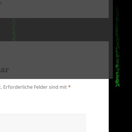
gorien
ik
tar
.
Erforderliche Felder sind mit
*