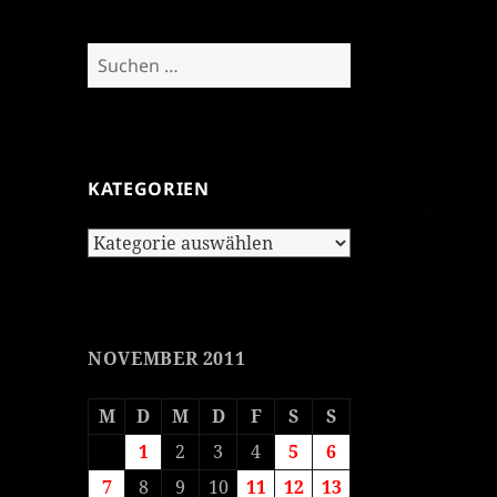
Suchen
nach:
KATEGORIEN
Kategorien
NOVEMBER 2011
M
D
M
D
F
S
S
1
2
3
4
5
6
7
8
9
10
11
12
13