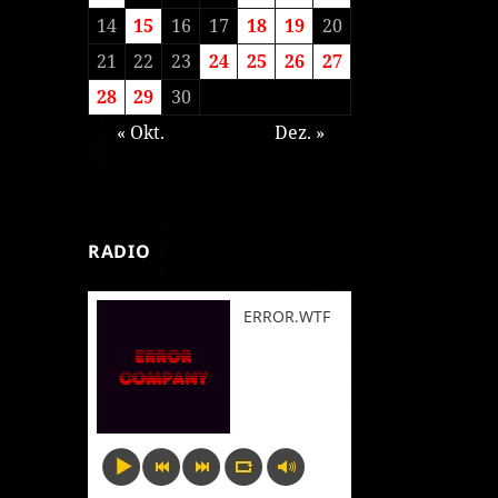
14
15
16
17
18
19
20
21
22
23
24
25
26
27
28
29
30
« Okt.
Dez. »
RADIO
ERROR.WTF