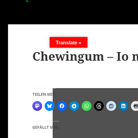
Translate »
Chewingum – Io mi
TEILEN MIT:
GEFÄLLT MIR: