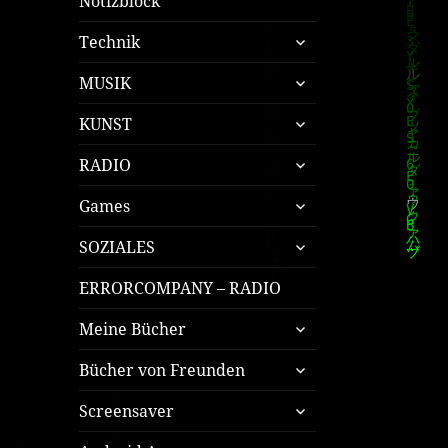
Notizblock
untermenü
Technik
öffnen
untermenü
MUSIK
öffnen
untermenü
KUNST
öffnen
untermenü
RADIO
öffnen
untermenü
Games
öffnen
untermenü
SOZIALES
öffnen
ERRORCOMPANY – RADIO
untermenü
Meine Bücher
öffnen
untermenü
Bücher von Freunden
öffnen
untermenü
Screensaver
öffnen