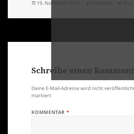
Veröffentlicht
Autor
Kate
19. November 2011
einsiedler
Mus
am
klärung
Schreibe einen Kommen
Deine E-Mail-Adresse wird nicht veröffentlicht
markiert
KOMMENTAR
*