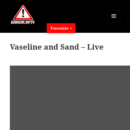
MENÜ
Translate »
UND
ERROR.WTF
WIDGETS
Vaseline and Sand – Live