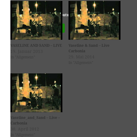
Youtube
ist deaktiviert.
✓ Erlauben
Datenschutzbedingungen
VASELINE AND SAND – LIVE
Vaseline & Sand – Live
19. Januar 2013
Carbonia
29. Mai 2014
In "Allgemein"
In "Allgemein"
Vaseline_and_Sand – Live –
Carbonia
30. April 2012
In "Allgemein"