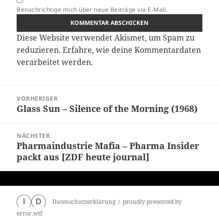
Benachrichtige mich über neue Beiträge via E-Mail.
Diese Website verwendet Akismet, um Spam zu
reduzieren.
Erfahre, wie deine Kommentardaten
verarbeitet werden.
Beitragsnavigation
VORHERIGER
Glass Sun – Silence of the Morning (1968)
Vorheriger
Beitrag:
NÄCHSTER
Pharmaindustrie Mafia – Pharma Insider
Nächster
packt aus [ZDF heute journal]
Beitrag:
Datenschutzerklärung
proudly presented by
I
D
error.wtf