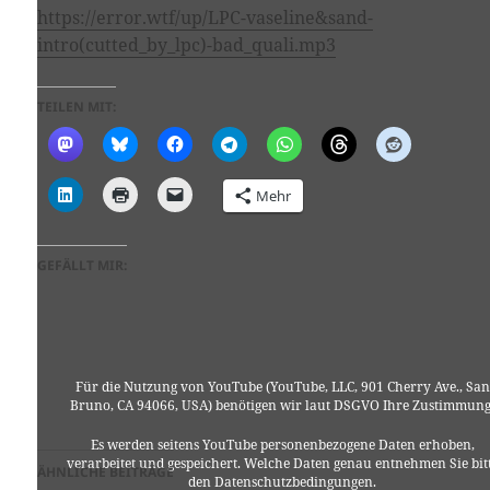
https://error.wtf/up/LPC-vaseline&sand-
intro(cutted_by_lpc)-bad_quali.mp3
TEILEN MIT:
Mehr
GEFÄLLT MIR:
Für die Nutzung von YouTube (YouTube, LLC, 901 Cherry Ave., San
Bruno, CA 94066, USA) benötigen wir laut DSGVO Ihre Zustimmung
Es werden seitens YouTube personenbezogene Daten erhoben,
verarbeitet und gespeichert. Welche Daten genau entnehmen Sie bit
ÄHNLICHE BEITRÄGE
den Datenschutzbedingungen.