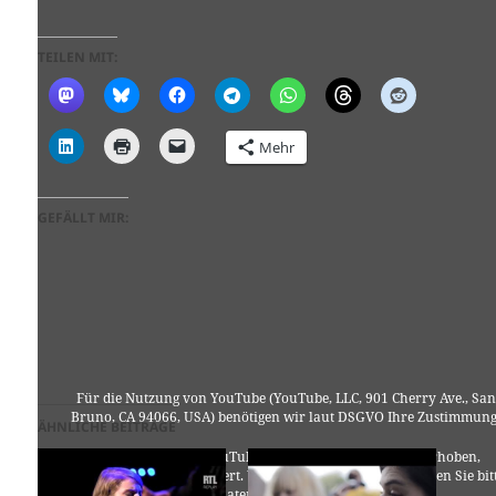
TEILEN MIT:
Mehr
GEFÄLLT MIR:
Für die Nutzung von YouTube (YouTube, LLC, 901 Cherry Ave., San
Bruno, CA 94066, USA) benötigen wir laut DSGVO Ihre Zustimmung
ÄHNLICHE BEITRÄGE
Es werden seitens YouTube personenbezogene Daten erhoben,
verarbeitet und gespeichert. Welche Daten genau entnehmen Sie bit
den Datenschutzbedingungen.