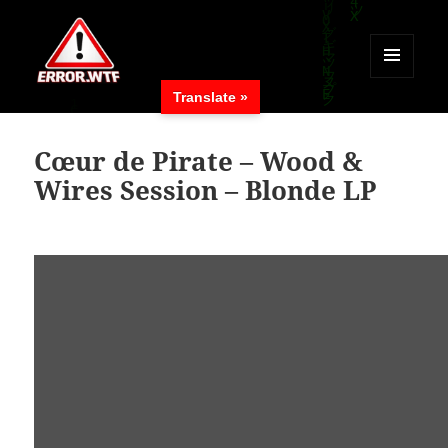
MENÜ
Translate »
UND
ERROR.WTF
WIDGETS
Cœur de Pirate – Wood &
Wires Session – Blonde LP