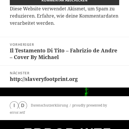
Diese Website verwendet Akismet, um Spam zu
reduzieren.
Erfahre, wie deine Kommentardaten
verarbeitet werden.
Beitragsnavigation
VORHERIGER
Il Testamento Di Tito – Fabrizio de Andre
Vorheriger
– Cover By Michael
Beitrag:
NÄCHSTER
http://slaveryfootprint.org
Nächster
Beitrag:
Datenschutzerklärung
proudly presented by
I
D
error.wtf