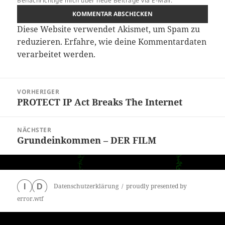
Benachrichtige mich über neue Beiträge via E-Mail.
Diese Website verwendet Akismet, um Spam zu
reduzieren.
Erfahre, wie deine Kommentardaten
verarbeitet werden.
Beitragsnavigation
VORHERIGER
PROTECT IP Act Breaks The Internet
Vorheriger
Beitrag:
NÄCHSTER
Grundeinkommen – DER FILM
Nächster
Beitrag:
Datenschutzerklärung
proudly presented by
I
D
error.wtf