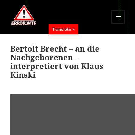
MENÜ
Translate »
UND
ERROR.WTF
WIDGETS
Bertolt Brecht – an die
Nachgeborenen –
interpretiert von Klaus
Kinski