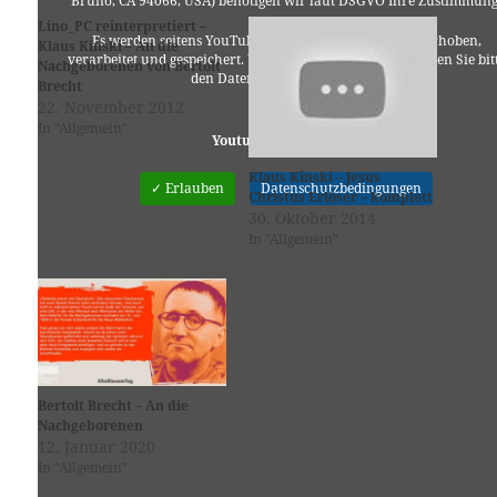
Bruno, CA 94066, USA) benötigen wir laut DSGVO Ihre Zustimmung
Lino_PC reinterpretiert –
Es werden seitens YouTube personenbezogene Daten erhoben,
Klaus Kinski – An die
verarbeitet und gespeichert. Welche Daten genau entnehmen Sie bit
Nachgeborenen von Bertolt
den Datenschutzbedingungen.
Brecht
22. November 2012
In "Allgemein"
Youtube
ist deaktiviert.
Klaus Kinski – Jesus
✓ Erlauben
Datenschutzbedingungen
Christus Erlöser – komplett
30. Oktober 2014
In "Allgemein"
Bertolt Brecht – An die
Nachgeborenen
12. Januar 2020
In "Allgemein"