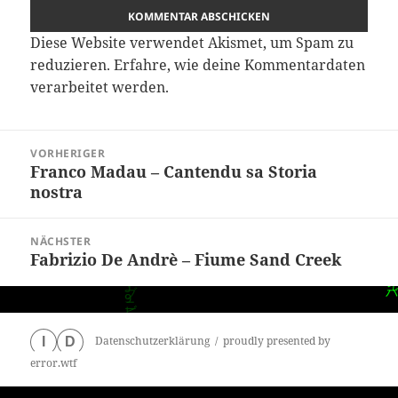
Diese Website verwendet Akismet, um Spam zu
reduzieren.
Erfahre, wie deine Kommentardaten
verarbeitet werden.
Beitragsnavigation
VORHERIGER
Franco Madau – Cantendu sa Storia
Vorheriger
nostra
Beitrag:
NÄCHSTER
Fabrizio De Andrè – Fiume Sand Creek
Nächster
Beitrag:
Datenschutzerklärung
proudly presented by
I
D
error.wtf