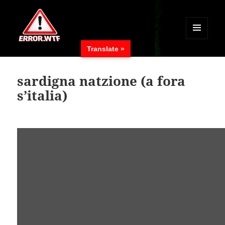
MENÜ
Translate »
UND
ERROR.WTF
WIDGETS
sardigna natzione (a fora
s’italia)