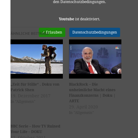
den Datenschutzbedingungen.
Youtube
ist deaktiviert.
✓ Erlauben
Datenschutzbedingungen
ÄHNLICHE BEITRÄGE
„Zeit für Stille“ . Doku von
BlackRock – Die
Patrick Shen
unheimliche Macht eines
19. Dezember 2017
Finanzkonzerns | Doku |
ARTE
In "Allgemein"
29. April 2020
In "Allgemein"
BBC Serie – How TV Ruined
Your Life – DOKU
22. Oktober 2011