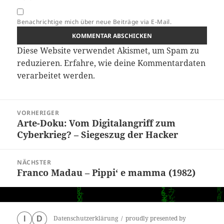
Benachrichtige mich über neue Beiträge via E-Mail.
Diese Website verwendet Akismet, um Spam zu
reduzieren.
Erfahre, wie deine Kommentardaten
verarbeitet werden.
Beitragsnavigation
VORHERIGER
Arte-Doku: Vom Digitalangriff zum
Vorheriger
Cyberkrieg? – Siegeszug der Hacker
Beitrag:
NÄCHSTER
Franco Madau – Pippi‘ e mamma (1982)
Nächster
Beitrag:
Datenschutzerklärung
proudly presented by
I
D