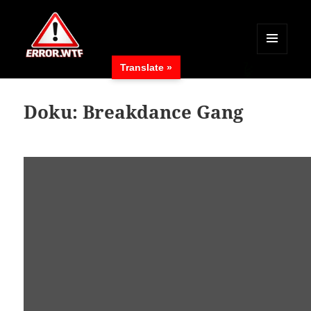
MENÜ
Translate »
UND
ERROR.WTF
WIDGETS
Doku: Breakdance Gang