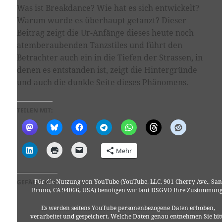
Was ist Breakdance? Wie hat es sich entwickelt?
Warum wurde es überhaupt getanzt? Dieser
Beitrag zeigt die Ur-Anfänge dieses heute noch
atemberaubenden Tanzstiles und führt den
Betrachter auch ein in die Tiefen der Strassen, in
denen es entstanden ist, zeigt die Hintergründe
und auch die dunkle Seite dieses Phänomens.
TEILEN MIT:
Mehr
Für die Nutzung von YouTube (YouTube, LLC, 901 Cherry Ave., San
GEFÄLLT MIR:
Bruno, CA 94066, USA) benötigen wir laut DSGVO Ihre Zustimmung
Es werden seitens YouTube personenbezogene Daten erhoben,
verarbeitet und gespeichert. Welche Daten genau entnehmen Sie bit