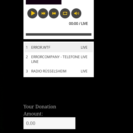
00:00 / LIVE
1
ERROR.WTF
LIVE
2
ERRORCOMPANY - TELEFONE
LIVE
LINE
3
RADIO RÜSSELSHEIM
LIVE
Your Donation
Amount: