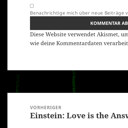
Benachrichtige mich über neue Beiträge vi
Diese Website verwendet Akismet, u
wie deine Kommentardaten verarbeit
Beitragsnavigation
VORHERIGER
Einstein: Love is the An
Vorheriger
Beitrag: