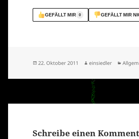
GEFÄLLT MIR
GEFÄLLT MIR N
0
Veröffentlicht
Autor
Katego
22. Oktober 2011
einsiedler
Allgem
am
Schreibe einen Kommen