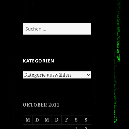
Suchen
nach:
KATEGORIEN
Kategorien
OKTOBER 2011
M
D
M
D
F
S
S
1
2