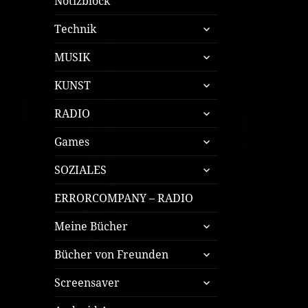
Notizblock
untermenü
Technik
öffnen
untermenü
MUSIK
öffnen
untermenü
KUNST
öffnen
untermenü
RADIO
öffnen
untermenü
Games
öffnen
untermenü
SOZIALES
öffnen
ERRORCOMPANY – RADIO
untermenü
Meine Bücher
öffnen
untermenü
Bücher von Freunden
öffnen
untermenü
Screensaver
öffnen