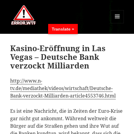
MENÜ
Translate »
UND
ERROR.WTF
WIDGETS
Kasino-Eröffnung in Las
Vegas – Deutsche Bank
verzockt Milliarden
http://www.n-
tv.de/mediathek/videos/wirtschaft/Deutsche-
Bank-verzockt-Milliarden-article4553746.html
Es ist eine Nachricht, die in Zeiten der Euro-Krise
gar nicht gut ankommt. Während weltweit die
Bürger auf die Straßen gehen und ihre Wut auf
die Banken kundtun, wird bekannt, dass sich die