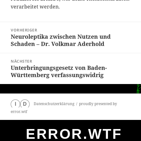
verarbeitet werden.
Beitragsnavigation
VORHERIGER
Neuroleptika zwischen Nutzen und
Vorheriger
Schaden – Dr. Volkmar Aderhold
Beitrag:
NÄCHSTER
Unterbringungsgesetz von Baden-
Nächster
Württemberg verfassungswidrig
Beitrag:
Datenschutzerklärung
proudly presented by
I
D
error.wtf
ERROR.WTF
0
particles