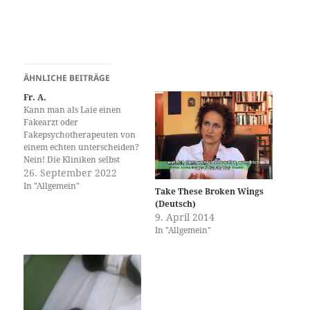
ÄHNLICHE BEITRÄGE
Fr. A.
Kann man als Laie einen
Fakearzt oder
Fakepsychotherapeuten von
einem echten unterscheiden?
Nein! Die Kliniken selbst
fragen bei den
26. September 2022
Prüfungsämtern, die
In "Allgemein"
Take These Broken Wings
Approbationen verwalten ja
(Deutsch)
offensichtlich nicht an. Und
9. April 2014
der Laie selbst hat nicht mal
In "Allgemein"
als Betroffener ein Anrecht
hier eine Information zu
bekommen. Verquatscht sich
der Fakearzt/-therapeutin
nicht ganz dumm,…