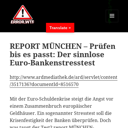
MENÜ
Translate »
UND
ERROR.WTF
WIDGETS
REPORT MÜNCHEN – Prüfen
bis es passt: Der sinnlose
Euro-Bankenstresstest
http://www.ardmediathek.de/ard/servlet/content
/3517136?documentId=8516570
Mit der Euro-Schuldenkrise steigt die Angst vor
einem Zusammenbruch europäischer
Geldhäuser. Ein sogenannter Stresstest soll die
Krisenfestigkeit der Banken überprüfen. Doch
was taugt der Test? report MÜNCHEN-