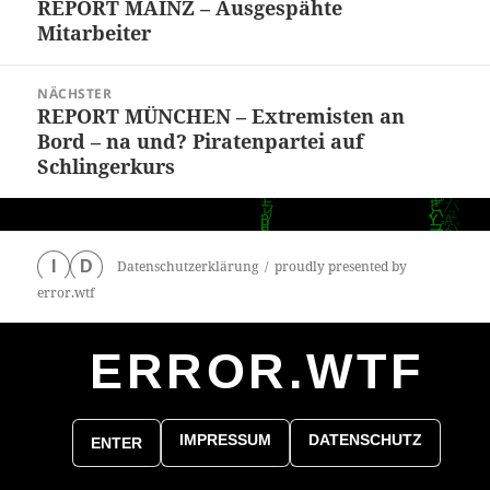
REPORT MAINZ – Ausgespähte
Vorheriger
Mitarbeiter
Beitrag:
NÄCHSTER
REPORT MÜNCHEN – Extremisten an
Nächster
Bord – na und? Piratenpartei auf
Beitrag:
Schlingerkurs
Datenschutzerklärung
proudly presented by
I
D
error.wtf
ERROR.WTF
0
particles
IMPRESSUM
DATENSCHUTZ
ENTER