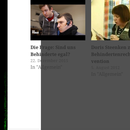
Die Frage: Sind uns
Doris Steenken 
Behinderte egal?
Behindertenrec
22. Dezember 2015
vention
In "Allgemein"
5. August 2012
In "Allgemein"