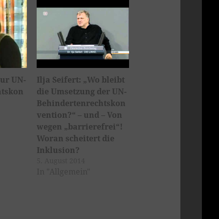
zur UN-
Ilja Seifert: „Wo bleibt
htskon
die Umsetzung der UN-
Behindertenrechtskon
vention?“ – und – Von
wegen „barrierefrei“!
Woran scheitert die
Inklusion?
5. August 2014
In "Allgemein"