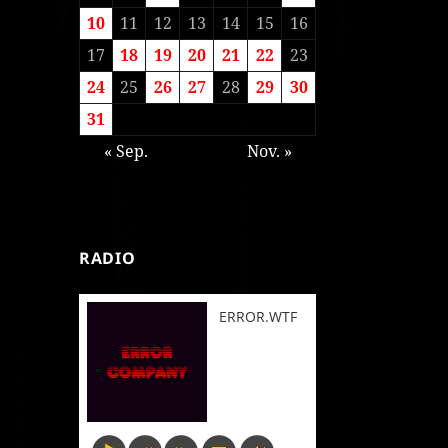
10
11
12
13
14
15
16
17
18
19
20
21
22
23
24
25
26
27
28
29
30
31
« Sep.
Nov. »
RADIO
ERROR.WTF