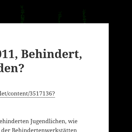
011, Behindert,
den?
let/content/3517136?
behinderten Jugendlichen, wie
e der Behindertenwerkstätten