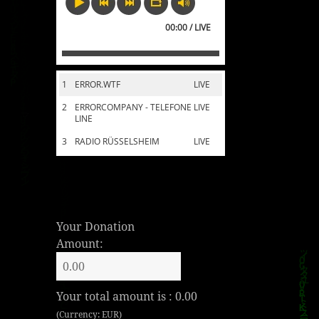
00:00 / LIVE
1
ERROR.WTF
LIVE
2
ERRORCOMPANY - TELEFONE
LIVE
LINE
3
RADIO RÜSSELSHEIM
LIVE
Your Donation
Amount:
Your total amount is :
0.00
(Currency: EUR)