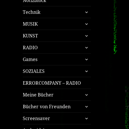
Notizblock
untermenü
Technik
öffnen
untermenü
MUSIK
öffnen
untermenü
KUNST
öffnen
untermenü
RADIO
öffnen
untermenü
Games
öffnen
untermenü
SOZIALES
öffnen
ERRORCOMPANY – RADIO
untermenü
Meine Bücher
öffnen
untermenü
Bücher von Freunden
öffnen
untermenü
Screensaver
öffnen