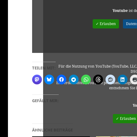
Youtube
ist d
✓ Erlauben
Daten
Für die Nutzung von YouTube (YouTube, LLC, 
TEILEN MIT:
DSG
Es werden seitens YouTube personenbezogene 
entnehmen Sie 
GEFÄLLT MIR:
Yo
✓ Erlauben
ÄHNLICHE BEITRÄGE