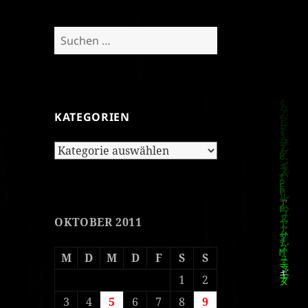
Suchen
nach:
KATEGORIEN
Kategorien
OKTOBER 2011
M
D
M
D
F
S
S
1
2
3
4
5
6
7
8
9