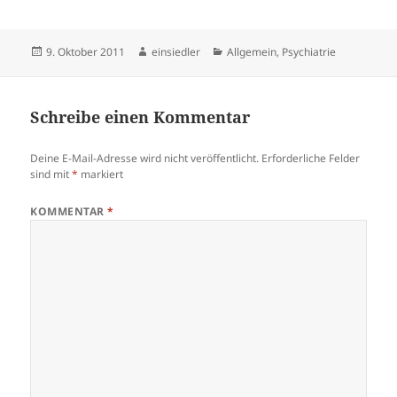
Veröffentlicht
Autor
Kategorien
9. Oktober 2011
einsiedler
Allgemein
,
Psychiatrie
am
Schreibe einen Kommentar
Deine E-Mail-Adresse wird nicht veröffentlicht.
Erforderliche Felder
sind mit
*
markiert
KOMMENTAR
*