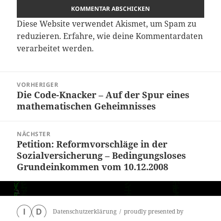
Diese Website verwendet Akismet, um Spam zu
reduzieren.
Erfahre, wie deine Kommentardaten
verarbeitet werden.
Beitragsnavigation
VORHERIGER
Die Code-Knacker – Auf der Spur eines
Vorheriger
mathematischen Geheimnisses
Beitrag:
NÄCHSTER
Petition: Reformvorschläge in der
Nächster
Sozialversicherung – Bedingungsloses
Beitrag:
Grundeinkommen vom 10.12.2008
Datenschutzerklärung
proudly presented by
I
D