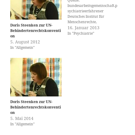
Quelle:
bundesarbeitsgemeinschaft.p
sychiatrieerfahrener
Deutsches Institut für
Menschenrechte,
Doris Steenken zur UN-
Pressemitteilung, 16. Januar
16. Januar 2013
Behindertenrechtskonventi
2013 Monitoring-Stelle
In "Psychiatrie"
on
fordert Enquete-Kommission
5. August 2012
zu Psychiatrie-Reform Berlin.
In "Allgemein"
Anlässlich der 2./3. Lesung
des Gesetzes zur
Wiedereinführung der
ärztlichen
Zwangsmaßnahme im
Betreuungsrecht am
17.01.2013 im Deutschen
Bundestag bekräftigt die
Monitoring-Stelle zur UN-
Behindertenrechtskonventio
Doris Steenken zur UN-
n ihre Kritik an dem
Behindertenrechtskonventi
Gesetzentwurf. „Es bestehen
on
nach wie vor große…
5. Mai 2014
In "Allgemein"