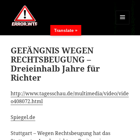
MENÜ
Translate »
UND
ERROR.WTF
WIDGETS
GEFÄNGNIS WEGEN
RECHTSBEUGUNG –
Dreieinhalb Jahre für
Richter
http://www.tagesschau.de/multimedia/video/vide
o408072.html
Spiegel.de
Stuttgart – Wegen Rechtsbeugung hat das