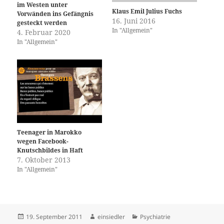
im Westen unter
Klaus Emil Julius Fuchs
Vorwänden ins Gefängnis
16. Juni 2016
gesteckt werden
In "Allgemein"
4. Februar 2020
In "Allgemein"
Teenager in Marokko
wegen Facebook-
Knutschbildes in Haft
7. Oktober 2013
In "Allgemein"
Veröffentlicht
Autor
Kategorien
19. September 2011
einsiedler
Psychiatrie