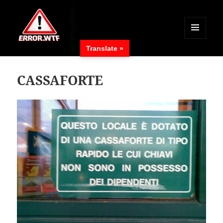
MENÜ
Translate »
UND
ERROR.WTF
WIDGETS
CASSAFORTE