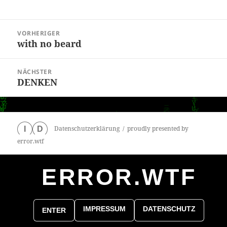
Beitragsnavigation
VORHERIGER
with no beard
Vorheriger
Beitrag:
NÄCHSTER
DENKEN
Nächster
Beitrag:
Datenschutzerklärung
proudly presented by
I
D
error.wtf
ERROR.WTF
0
particles
IMPRESSUM
DATENSCHUTZ
ENTER