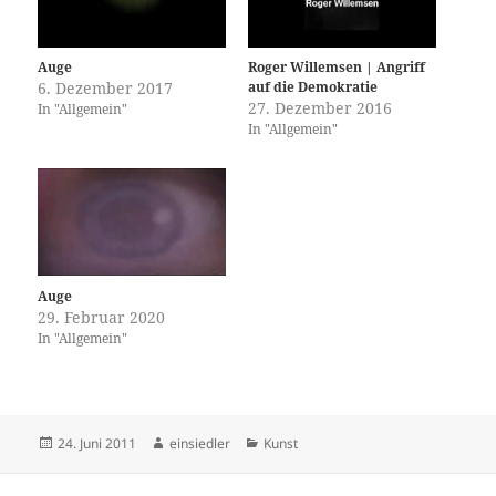
Auge
Roger Willemsen | Angriff
6. Dezember 2017
auf die Demokratie
27. Dezember 2016
In "Allgemein"
In "Allgemein"
Auge
29. Februar 2020
In "Allgemein"
Veröffentlicht
Autor
Kategorien
24. Juni 2011
einsiedler
Kunst
am