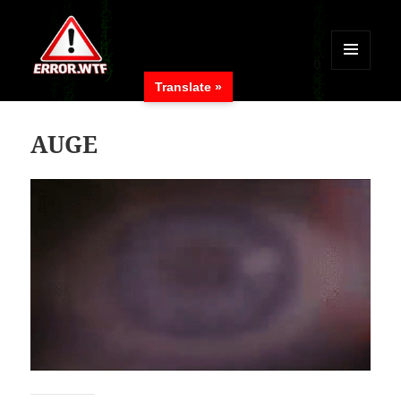
MENÜ
Translate »
UND
ERROR.WTF
WIDGETS
AUGE