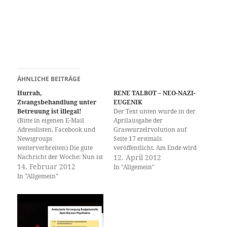
ÄHNLICHE BEITRÄGE
Hurrah,
RENE TALBOT – NEO-NAZI-
Zwangsbehandlung unter
EUGENIK
Betreuung ist illegal!
Der Text unten wurde in der
(Bitte in eigenen E-Mail
Aprilausgabe der
Adresslisten, Facebook und
Graswurzelrvolution auf
Newsgroups
Seite 17 erstmals
weiterverbreiten) Die gute
veröffentlicht. Am Ende wird
Nachricht der Woche: Nun ist
auf den diesjährigen T4
12. April 2012
die dritte Säule der
14. Februar 2012
Umzug hingewiesen. Dies ist
In "Allgemein"
Zwangspsychiatrie gefallen,
ein Hinweis des Werner-Fuß-
In "Allgemein"
die Zwangsbehandlung in
Zentrum im Haus der
einer Betreuung. Mit
Demokratie und
Beschluss des Amtsgerichts
Menschenrechte
Ludwigsburg vom 30.1.2012
Greifswalder Str. 4, 10405
8 XVII 8/2012:
Berlin www.psychiatrie-