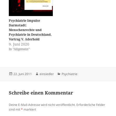
http://www.rechtslupe.de/fami
erfahrene.de Geisteskrank?
lienrecht/zwangsmedikation-
Ihre eigene Entscheidung!
eines-betreuten-338338 oder
Informieren Sie sich:
http://lrbw.juris.de/cgi-
www.patverfü.de Neo-Nazi-
bin/laender_rechtsprechung/
Eugenik…
Psychiatrie Impulse
document.py?
Darmstadt:
Gericht=bw&nr=15302
Menschenrechte und
wirken die Beschlüsse des
Psychiatrie in Deutschland.
Bundesverfassungsgericht
Vortrag V. Aderhold
auch bei Menschen, die
9. Juni 2020
entmündigt…
In "Allgemein"
Veröffentlicht
Autor
Kategorien
22. Juni 2011
einsiedler
Psychiatrie
am
Schreibe einen Kommentar
Deine E-Mail-Adresse wird nicht veröffentlicht.
Erforderliche Felder
sind mit
*
markiert