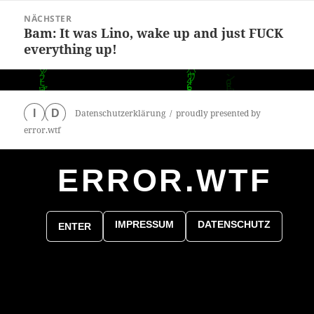
NÄCHSTER
Bam: It was Lino, wake up and just FUCK
Nächster
everything up!
Beitrag:
Datenschutzerklärung
proudly presented by
I
D
error.wtf
ERROR.WTF
0
particles
IMPRESSUM
DATENSCHUTZ
ENTER