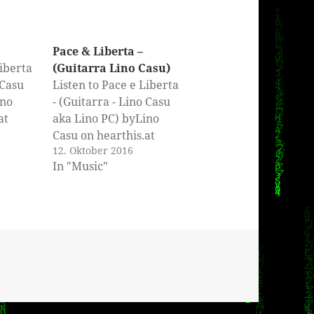
Pace & Liberta –
Liberta
(Guitarra Lino Casu)
 Casu
Listen to Pace e Liberta
ino
- (Guitarra - Lino Casu
at
aka Lino PC) byLino
7
Casu on hearthis.at
12. Oktober 2016
In "Music"