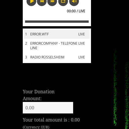
00:00 / LIVE
1
ERROR.WTF
LIVE
2
ERRORCOMPANY - TELEFONE
LIVE
LINE
3
RADIO RÜSSELSHEIM
LIVE
Your Donation
Amount:
Your total amount is :
0.00
(Currency: EUR)