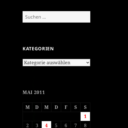
Suchen
nach:
KATEGORIEN
Kategorien
MAI 2011
M
D
M
D
F
S
S
1
2
3
4
5
6
7
8