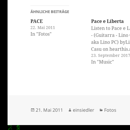
ÄHNLICHE BEITRÄGE
PACE
Pace e Liberta
22. Mai 2011
Listen to Pace e 
In "Fotos"
- (Guitarra - Lino
aka Lino PC) byL
Casu on hearthis.
23. September 201
klärung
In "Music"
Veröffentlicht
Autor
Kategorien
21. Mai 2011
einsiedler
Fotos
am