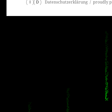
Datenschutzerklärung
proudly p
I
D