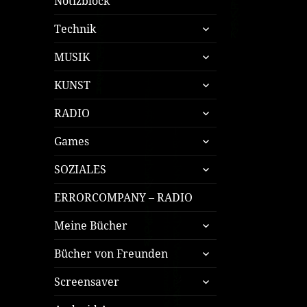
Notizblock
untermenü
Technik
öffnen
untermenü
MUSIK
öffnen
untermenü
KUNST
öffnen
untermenü
RADIO
öffnen
untermenü
Games
öffnen
untermenü
SOZIALES
öffnen
ERRORCOMPANY – RADIO
untermenü
Meine Bücher
öffnen
untermenü
Bücher von Freunden
öffnen
untermenü
Screensaver
öffnen