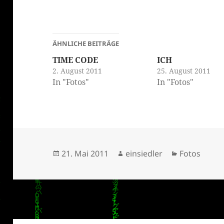
ÄHNLICHE BEITRÄGE
TIME CODE
ICH
2. August 2011
25. August 2011
In "Fotos"
In "Fotos"
klärung
Veröffentlicht
Autor
Kategorien
21. Mai 2011
einsiedler
Fotos
am