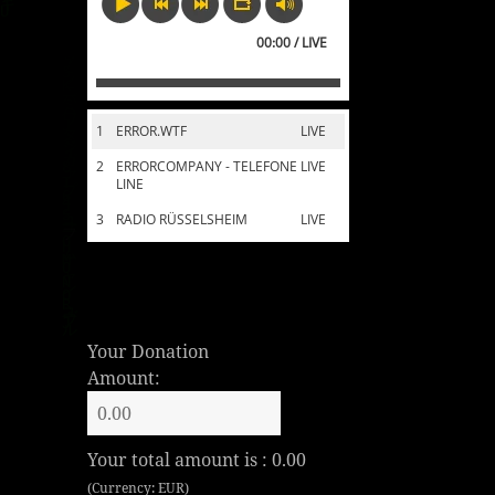
00:00 / LIVE
1
ERROR.WTF
LIVE
2
ERRORCOMPANY - TELEFONE
LIVE
LINE
3
RADIO RÜSSELSHEIM
LIVE
Your Donation
Amount:
Your total amount is :
0.00
(Currency: EUR)