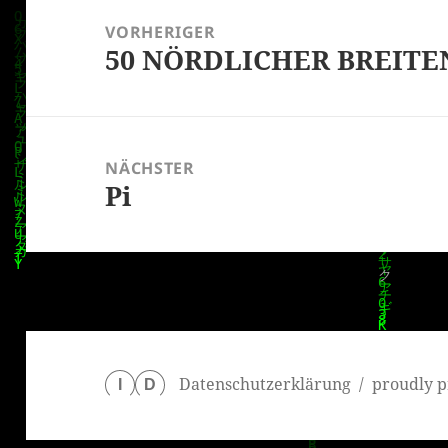
VORHERIGER
50 NÖRDLICHER BREIT
Vorheriger
Beitrag:
NÄCHSTER
Pi
Nächster
Beitrag:
Datenschutzerklärung
proudly p
I
D