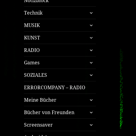
Notizblock
untermenü
Technik
öffnen
untermenü
MUSIK
öffnen
untermenü
KUNST
öffnen
untermenü
RADIO
öffnen
untermenü
Games
öffnen
untermenü
SOZIALES
öffnen
ERRORCOMPANY – RADIO
untermenü
Meine Bücher
öffnen
untermenü
Bücher von Freunden
öffnen
untermenü
Screensaver
öffnen