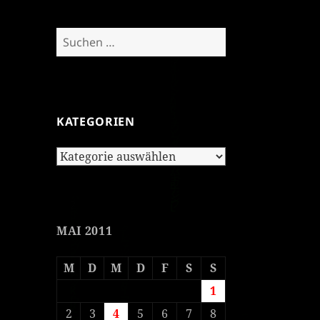
Suchen
nach:
KATEGORIEN
Kategorien
MAI 2011
M
D
M
D
F
S
S
1
2
3
4
5
6
7
8