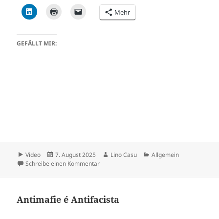
Mehr
GEFÄLLT MIR:
Format
Veröffentlicht
Autor
Kategorien
Video
7. August 2025
Lino Casu
Allgemein
am
zu Numeri
Schreibe einen Kommentar
Antimafie é Antifacista