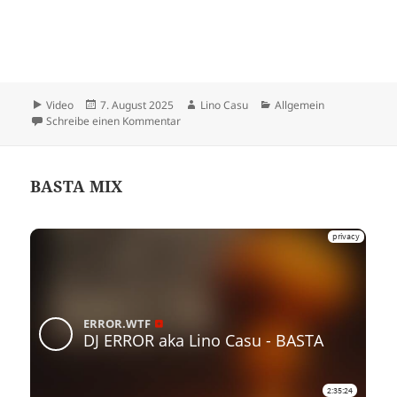
Format
Veröffentlicht
Autor
Kategorien
Video
7. August 2025
Lino Casu
Allgemein
am
zu BASTA
Schreibe einen Kommentar
BASTA MIX