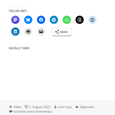
TEILEN MIT:
Mehr
GEFÄLLT MIR:
Format
Veröffentlicht
Autor
Kategorien
Video
7. August 2025
Lino Casu
Allgemein
am
zu ERROR
Schreibe einen Kommentar