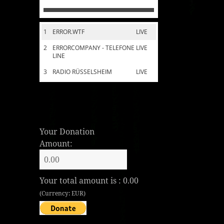
1
ERROR.WTF
LIVE
2
ERRORCOMPANY - TELEFONE
LIVE
LINE
3
RADIO RÜSSELSHEIM
LIVE
Your Donation
Amount:
Your total amount is :
0.00
(Currency: EUR)