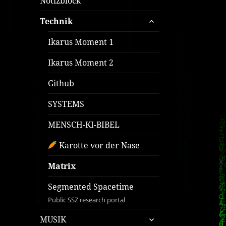
Notizblock
untermenü
Technik
öffnen
Ikarus Moment 1
Ikarus Moment 2
Github
SYSTEMS
MENSCH-KI-BIBEL
Karotte vor der Nase
Matrix
Segmented Spacetime
Public SSZ research portal
untermenü
MUSIK