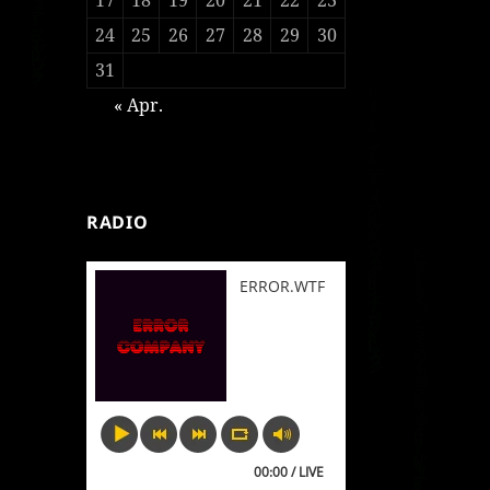
24
25
26
27
28
29
30
31
« Apr.
RADIO
ERROR.WTF
00:00 / LIVE