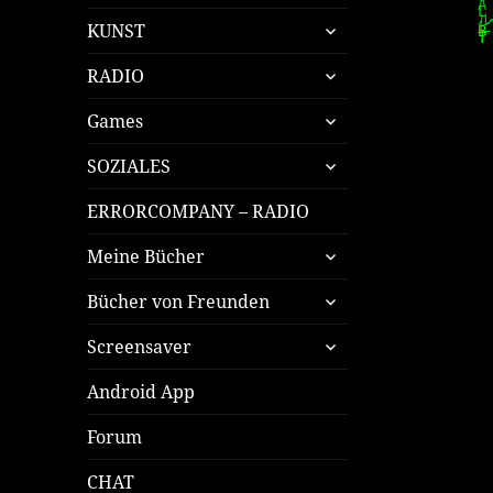
öffnen
untermenü
KUNST
öffnen
untermenü
RADIO
öffnen
untermenü
Games
öffnen
untermenü
SOZIALES
öffnen
ERRORCOMPANY – RADIO
untermenü
Meine Bücher
öffnen
untermenü
Bücher von Freunden
öffnen
untermenü
Screensaver
öffnen
Android App
Forum
CHAT