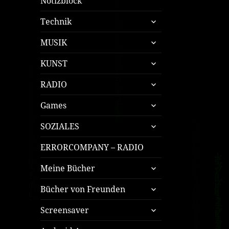
Notizblock
untermenü
Technik
öffnen
untermenü
MUSIK
öffnen
untermenü
KUNST
öffnen
untermenü
RADIO
öffnen
untermenü
Games
öffnen
untermenü
SOZIALES
öffnen
ERRORCOMPANY – RADIO
untermenü
Meine Bücher
öffnen
untermenü
Bücher von Freunden
öffnen
untermenü
Screensaver
öffnen