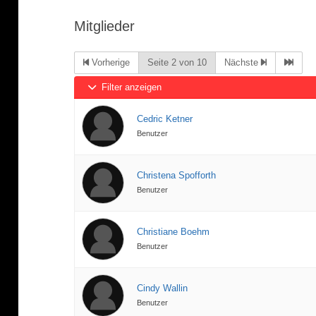
bist
Mitglieder
hier:
Vorherige
Seite 2 von 10
Nächste
Filter anzeigen
Cedric Ketner
Benutzer
Christena Spofforth
Benutzer
Christiane Boehm
Benutzer
Cindy Wallin
Benutzer