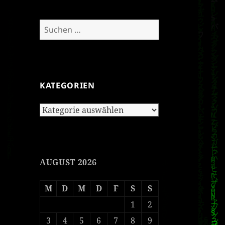
Suchen
nach:
KATEGORIEN
Kategorien
AUGUST 2026
M
D
M
D
F
S
S
1
2
3
4
5
6
7
8
9