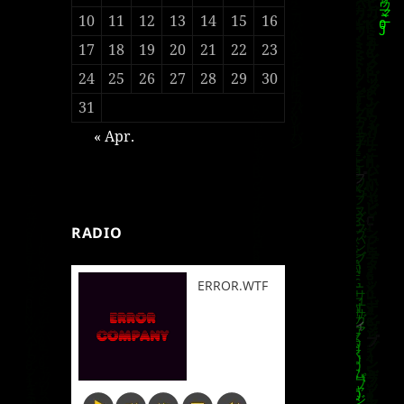
10
11
12
13
14
15
16
17
18
19
20
21
22
23
24
25
26
27
28
29
30
31
« Apr.
RADIO
ERROR.WTF