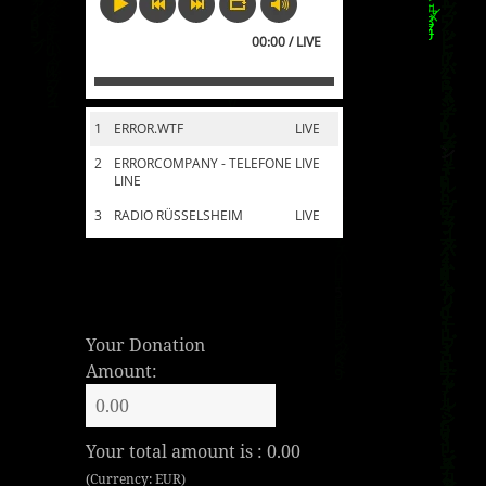
00:00 / LIVE
1
ERROR.WTF
LIVE
2
ERRORCOMPANY - TELEFONE
LIVE
LINE
3
RADIO RÜSSELSHEIM
LIVE
Your Donation
Amount:
Your total amount is :
0.00
(Currency: EUR)