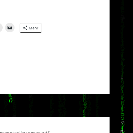
Mehr
resented by error.wtf