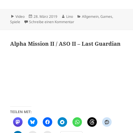
Format
Veröffentlicht
Autor
Kategorien
Video
28. März 2019
Lino
Allgemein
,
Games
,
am
zu Crash Bandicoot
Spiele
Schreibe einen Kommentar
Alpha Mission II / ASO II – Last Guardian
TEILEN MIT: