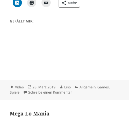
Mehr
GEFÄLLT MIR:
Format
Veröffentlicht
Autor
Kategorien
Video
28. März 2019
Lino
Allgemein
,
Games
,
am
zu Alpha Mission II / ASO II – Last 
Spiele
Schreibe einen Kommentar
Mega Lo Mania