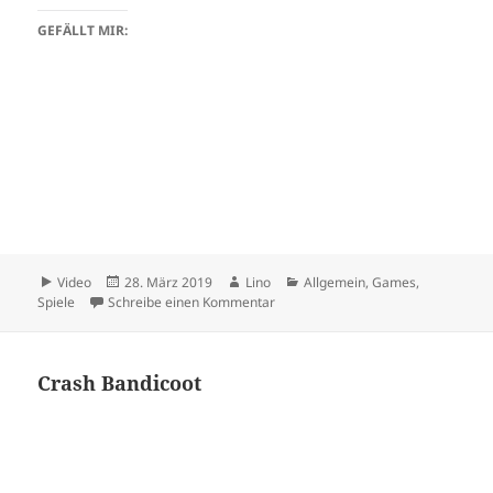
GEFÄLLT MIR:
Format
Veröffentlicht
Autor
Kategorien
Video
28. März 2019
Lino
Allgemein
,
Games
,
am
zu Bee Storm – DoDonPachi II
Spiele
Schreibe einen Kommentar
Crash Bandicoot