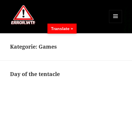
MENÜ
Translate »
UND
ERROR.WTF
WIDGETS
Kategorie:
Games
Day of the tentacle