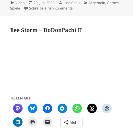
Format
Veröffentlicht
Autor
Kategorien
Video
29. Juni 2025
Lino Casu
Allgemein
,
Games
,
am
zu Day of the tentacle
Spiele
Schreibe einen Kommentar
Bee Storm – DoDonPachi II
TEILEN MIT:
Mehr