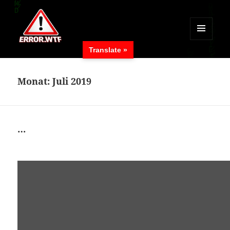
MENÜ
Translate »
UND
ERROR.WTF
WIDGETS
Monat:
Juli 2019
…