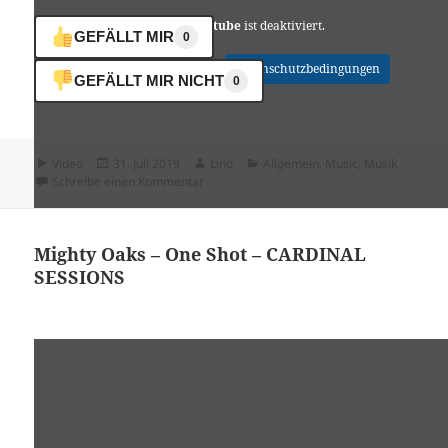
Youtube
ist deaktiviert.
GEFÄLLT MIR
0
✓ Erlauben
Datenschutzbedingungen
GEFÄLLT MIR NICHT
0
Format
Veröffentlicht
Autor
Kategorien
Video
31. Juli 2019
Lino
Allgemein
,
Music
,
Musik
am
zu Mighty Oaks – Where I am
Schreibe einen Kommentar
Mighty Oaks – One Shot – CARDINAL
SESSIONS