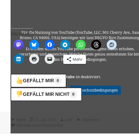
Für die Nutzung von YouTube (YouTube, LLC, 901 Cherry Ave., San
TEILEN MIT:
Bruno, CA 94066, USA) benötigen wir laut DSGVO Ihre Zustimmung
Es werden seitens YouTube personenbezogene Daten erhoben,
verarbeitet und gespeichert. Welche Daten genau entnehmen Sie bit
Mehr
den Datenschutzbedingungen.
Youtube
ist deaktiviert.
GEFÄLLT MIR
0
✓ Erlauben
Datenschutzbedingungen
GEFÄLLT MIR NICHT
0
Format
Veröffentlicht
Autor
Kategorien
Video
31. Juli 2019
Lino
Allgemein
am
zu …
Schreibe einen Kommentar