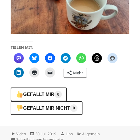
TEILEN MIT:
Mehr
GEFÄLLT MIR
0
GEFÄLLT MIR NICHT
0
Format
Veröffentlicht
Autor
Kategorien
Video
30. Juli 2019
Lino
Allgemein
am
zu Frühstück
Schreibe einen Kommentar