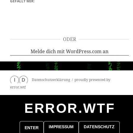
GEFÄLLT MIR:
ODER
Melde dich mit WordPress.com an
Datenschutzerklärung
proudly presented by
I
D
error.wtf
ERROR.WTF
0
particles
IMPRESSUM
DATENSCHUTZ
ENTER