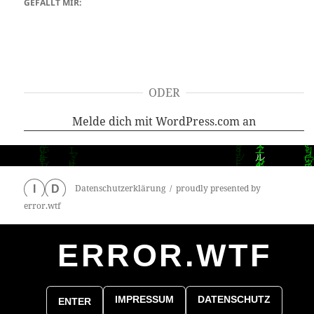
GEFÄLLT MIR:
ODER
Melde dich mit WordPress.com an
Datenschutzerklärung
proudly presented by
I
D
error.wtf
ERROR.WTF
0
particles
IMPRESSUM
DATENSCHUTZ
ENTER