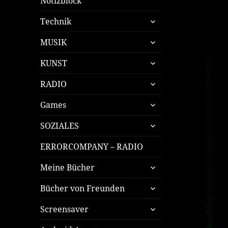
Notizblock
untermenü
Technik
öffnen
untermenü
MUSIK
öffnen
untermenü
KUNST
öffnen
untermenü
RADIO
öffnen
untermenü
Games
öffnen
untermenü
SOZIALES
öffnen
ERRORCOMPANY – RADIO
untermenü
Meine Bücher
öffnen
untermenü
Bücher von Freunden
öffnen
untermenü
Screensaver
öffnen