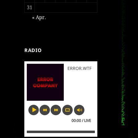
31
« Apr.
RADIO
ERROR.WTF
00:00 / LIVE