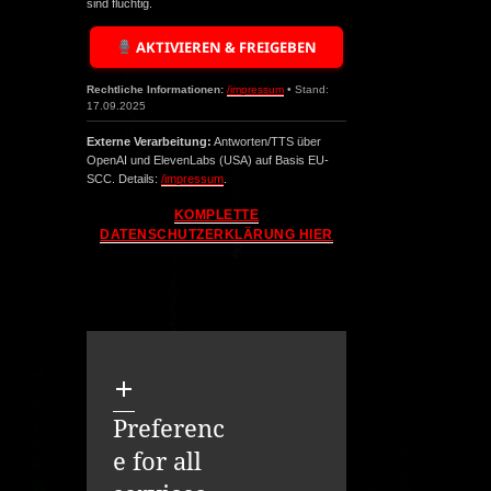
sind flüchtig.
AKTIVIEREN & FREIGEBEN
Rechtliche Informationen:
/impressum
• Stand:
17.09.2025
Externe Verarbeitung:
Antworten/TTS über
OpenAI und ElevenLabs (USA) auf Basis EU-
SCC. Details:
/impressum
.
KOMPLETTE
DATENSCHUTZERKLÄRUNG HIER
Preferenc
e for all