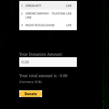
1
ERROR.WTF
LIVE
2
ERRORCOMPANY - TELEFONE
LIVE
LINE
3
RADIO RÜSSELSHEIM
LIVE
Your Donation Amount:
Your total amount is :
0.00
(Currency: EUR)