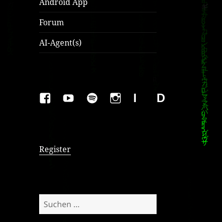
Android App
Forum
AI-Agent(s)
FAKEBOOK
YOUTUBE
SPOTIFY
INSTAGRAM
IMPRESSUM
Datenschutzer
Register
Suchen
nach: