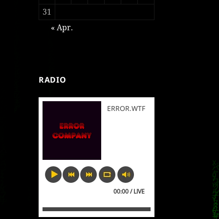
31
« Apr.
RADIO
ERROR.WTF
00:00 / LIVE