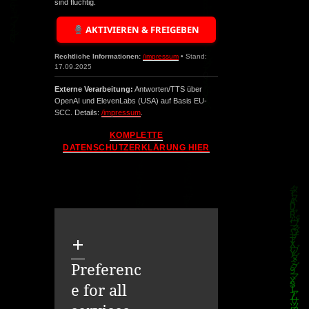
sind flüchtig.
AKTIVIEREN & FREIGEBEN
Rechtliche Informationen:
/impressum
• Stand:
17.09.2025
Externe Verarbeitung:
Antworten/TTS über
OpenAI und ElevenLabs (USA) auf Basis EU-
SCC. Details:
/impressum
.
KOMPLETTE
DATENSCHUTZERKLÄRUNG HIER
Preferenc
e for all