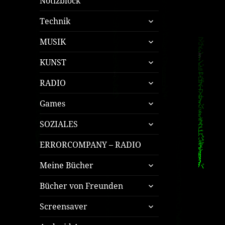
Notizblock
untermenü
Technik
öffnen
untermenü
MUSIK
öffnen
untermenü
KUNST
öffnen
untermenü
RADIO
öffnen
untermenü
Games
öffnen
untermenü
SOZIALES
öffnen
ERRORCOMPANY – RADIO
untermenü
Meine Bücher
öffnen
untermenü
Bücher von Freunden
öffnen
untermenü
Screensaver
öffnen