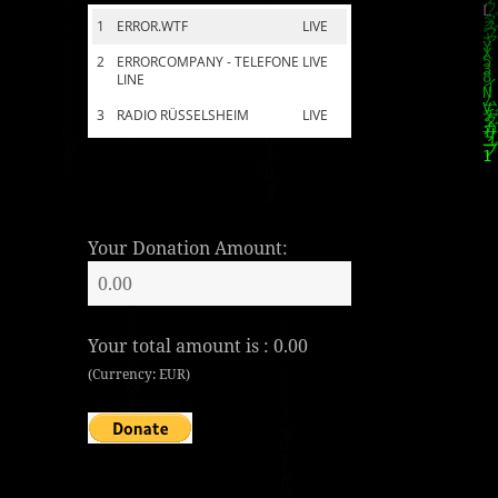
1
ERROR.WTF
LIVE
2
ERRORCOMPANY - TELEFONE
LIVE
LINE
3
RADIO RÜSSELSHEIM
LIVE
Your Donation Amount:
Your total amount is :
0.00
(Currency: EUR)