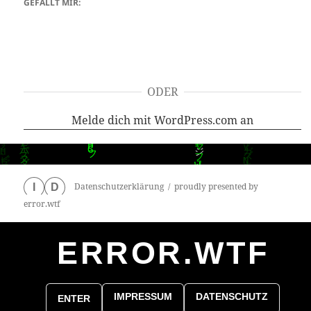
GEFÄLLT MIR:
ODER
Melde dich mit WordPress.com an
Datenschutzerklärung
proudly presented by
I
D
error.wtf
ERROR.WTF
0
particles
IMPRESSUM
DATENSCHUTZ
ENTER