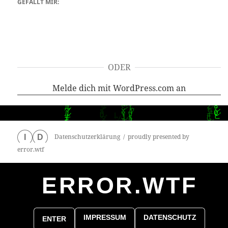
GEFÄLLT MIR:
ODER
Melde dich mit WordPress.com an
Datenschutzerklärung
proudly presented by
I
D
error.wtf
ERROR.WTF
0
particles
IMPRESSUM
DATENSCHUTZ
ENTER