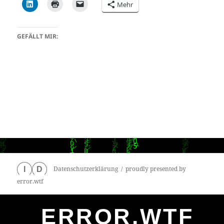
Mehr
GEFÄLLT MIR:
Datenschutzerklärung
proudly presented by
I
D
error.wtf
ERROR.WTF